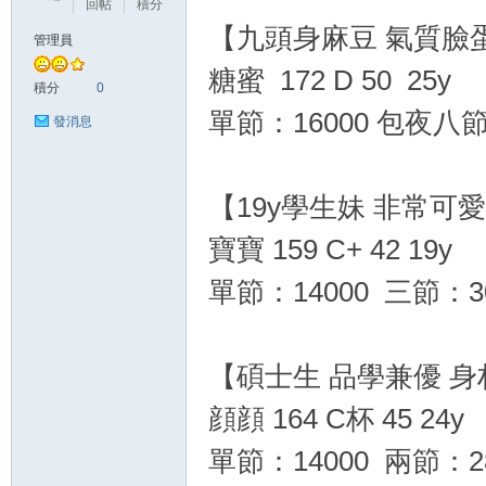
回帖
積分
【九頭身麻豆 氣質臉
管理員
糖蜜 172 D 50 25y
灣
積分
0
單節：16000 包夜八節
發消息
【19y學生妹 非常可
寶寶 159 C+ 42 19y
單節：14000 三節：
本
【碩士生 品學兼優 
顔顔 164 C杯 45 24y
單節：14000 兩節：2