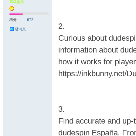
高級會員
積分
672
2.
發消息
Curious about dudespi
information about dude
how it works for player
https://inkbunny.net/D
3.
Find accurate and up-t
dudespin España. From