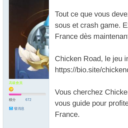
Tout ce que vous deve
sous et crash game. Ex
按
France dès maintenant
Chicken Road, le jeu 
https://bio.site/chicke
摩
高級會員
Vous cherchez Chicken
積分
672
vous guide pour profit
發消息
France.