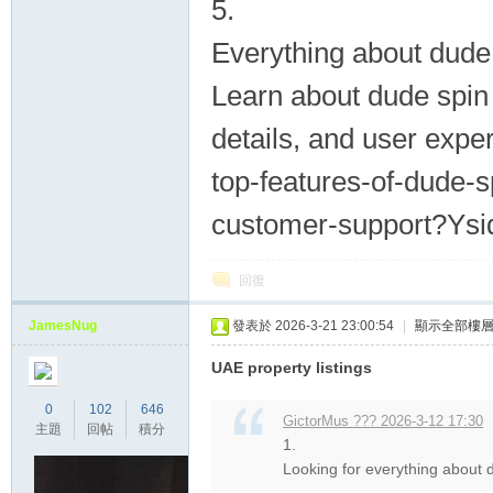
5.
Everything about dude
Learn about dude spin 
details, and user exper
top-features-of-dude-
customer-support?Ys
回復
JamesNug
發表於 2026-3-21 23:00:54
|
顯示全部樓
UAE property listings
0
102
646
GictorMus ??? 2026-3-12 17:30
主題
回帖
積分
1.
Looking for everything about d