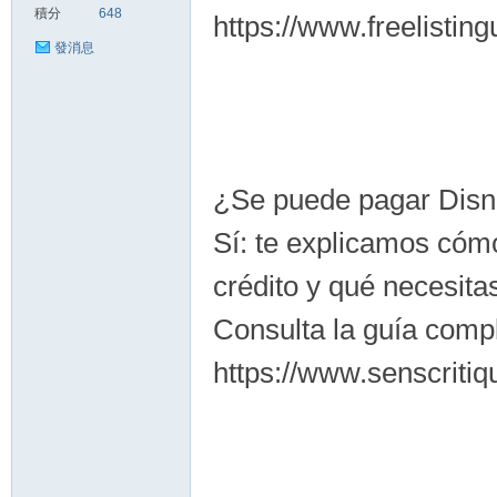
積分
648
https://www.freelistin
發消息
¿Se puede pagar Disn
Sí: te explicamos cóm
crédito y qué necesita
Consulta la guía compl
https://www.senscriti