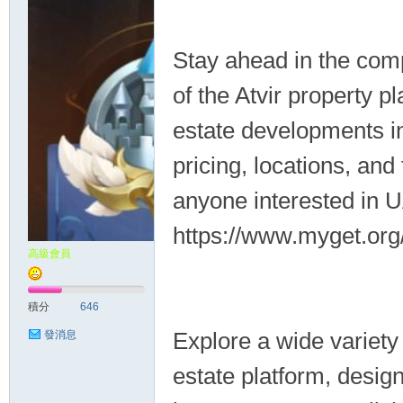
Stay ahead in the comp
of the Atvir property 
estate developments in
pricing, locations, and 
anyone interested in U
https://www.myget.org
高級會員
積分
646
Explore a wide variety 
發消息
estate platform, desig