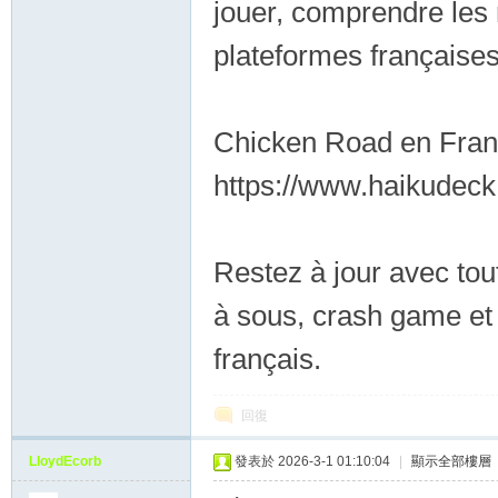
jouer, comprendre les 
plateformes françaises
Chicken Road en Fra
https://www.haikudec
Restez à jour avec to
à sous, crash game et 
français.
回復
LloydEcorb
發表於 2026-3-1 01:10:04
|
顯示全部樓層