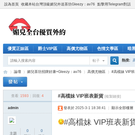
設為首頁
收藏本站台灣頂級媚兒外送茶坊Gleezy：av76
點擊用Telegram對話
優質正妹區
爵士VIP區
高價尤物區
色情文學區
暗
熱搜:
帖子
搜
論壇
媚兒茶坊招牌好康+Gleezy：av76
高價尤物區
#高檔妹 VIP
索
#高檔妹 VIP班表新貨
查看:
1593
|
回復:
4
[複製鏈接]
台
»
›
›
›
admin
發表於 2025-3-1 18:38:41
|
顯示全部樓層
#高檔妹 VIP班表新
0
0
主題