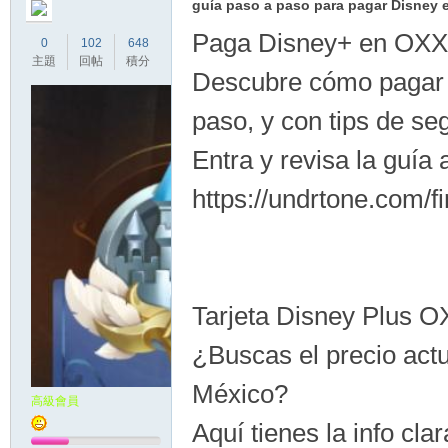
guía paso a paso para pagar Disney
Paga Disney+ en OXXO
0
102
648
主題
回帖
積分
Descubre cómo pagar 
paso, y con tips de se
Entra y revisa la guía
https://undrtone.com/f
Tarjeta Disney Plus O
¿Buscas el precio act
México?
高級會員
Aquí tienes la info clar