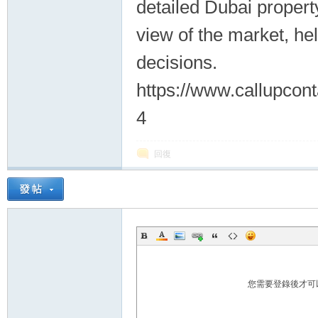
detailed Dubai property
view of the market, h
decisions.
https://www.callupcon
4
回復
您需要登錄後才可