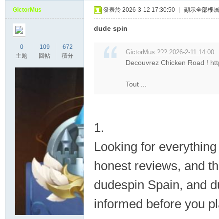
GictorMus
發表於 2026-3-12 17:30:50
|
顯示全部樓
dude spin
0
109
672
GictorMus ??? 2026-2-11 14:00
主題
回帖
積分
Decouvrez Chicken Road ! http
Tout ...
1.
Looking for everything
honest reviews, and th
dudespin Spain, and d
informed before you p