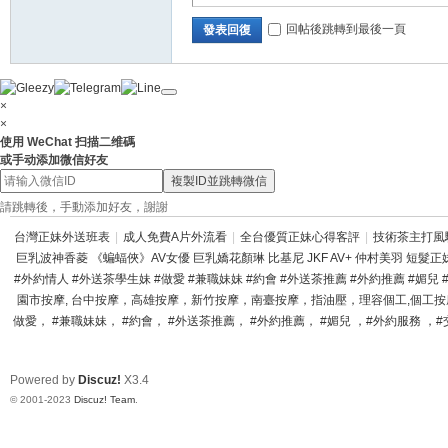
回帖後跳轉到最後一頁
發表回復
×
×
使用 WeChat 扫描二维碼
或手动添加微信好友
複製ID並跳轉微信
請跳轉後，手動添加好友，謝謝
台灣正妹外送班表
|
成人免費A片外流看
|
全台優質正妹心得客評
|
技術茶主打風
巨乳波神香菱 《蝙蝠俠》AV女優 巨乳嬌花顏琳 比基尼 JKF AV+ 仲村美羽 短髮正妹
#外約情人 #外送茶學生妹 #做愛 #兼職妹妹 #約會 #外送茶推薦 #外約推薦 #媚兒
園市按摩, 台中按摩，高雄按摩，新竹按摩，南臺按摩，指油壓，理容個工,個工按摩,
做愛， #兼職妹妹， #約會， #外送茶推薦， #外約推薦， #媚兒 ，#外約服務 ，#交
Powered by
Discuz!
X3.4
© 2001-2023
Discuz! Team
.