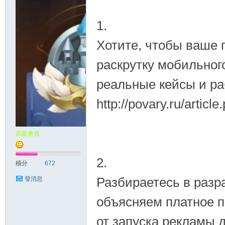
1.
Хотите, чтобы ваше 
раскрутку мобильног
реальные кейсы и ра
http://povary.ru/artic
高級會員
2.
積分
672
Разбираетесь в разр
發消息
объясняем платное 
от запуска рекламы д