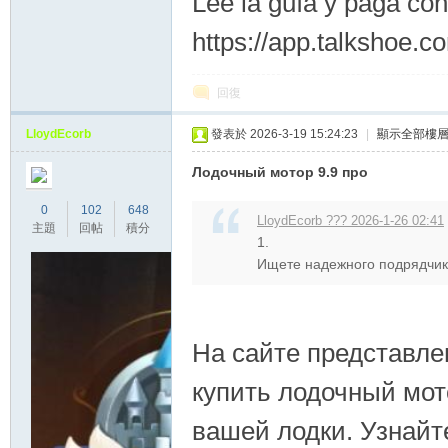
Lee la guía y paga con
https://app.talkshoe.c
回復
LloydEcorb
發表於 2026-3-19 15:24:23
|
顯示全部樓
Лодочный мотор 9.9 про
0
102
648
LloydEcorb ??? 2026-1-26 02:41
主題
回帖
積分
1.
Ищете надежного подрядчика
На сайте представле
купить лодочный мо
вашей лодки. Узнайт