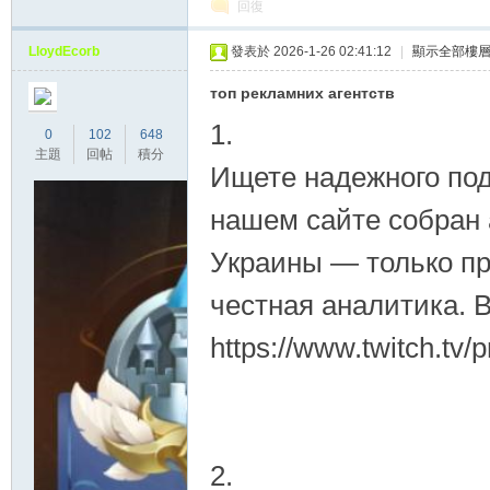
回復
LloydEcorb
發表於 2026-1-26 02:41:12
|
顯示全部樓
топ рекламних агентств
1.
0
102
648
主題
回帖
積分
Ищете надежного по
нашем сайте собран 
Украины — только п
честная аналитика. 
https://www.twitch.tv/
2.