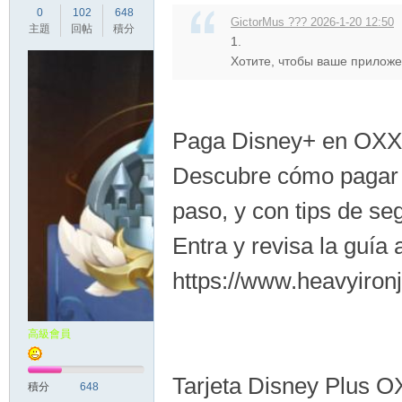
0
102
648
GictorMus ??? 2026-1-20 12:50
主題
回帖
積分
1.
Хотите, чтобы ваше приложен
Paga Disney+ en OXXO
Descubre cómo pagar 
paso, y con tips de se
Entra y revisa la guía
https://www.heavyiron
高級會員
Tarjeta Disney Plus O
積分
648