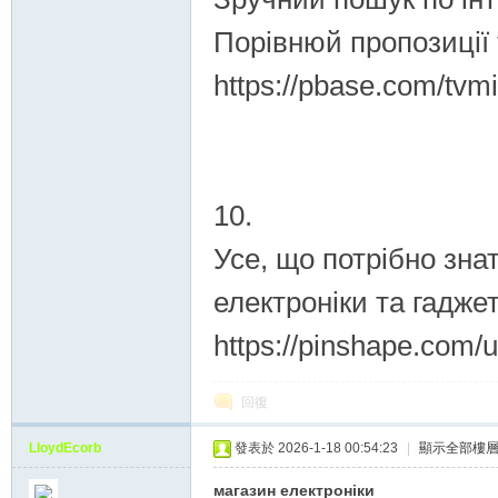
Порівнюй пропозиції
商
https://pbase.com/tv
10.
Усе, що потрібно зна
家
електроніки та гаджет
https://pinshape.com
回復
LloydEcorb
發表於 2026-1-18 00:54:23
|
顯示全部樓
магазин електроніки