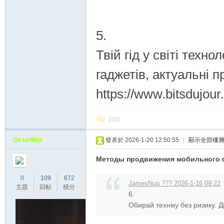
5.
Твій гід у світі техно
гаджетів, актуальні п
https://www.bitsdujour
回復
GictorMus
發表於 2026-1-20 12:50:55
|
顯示全部樓
Методы продвижения мобильного 
0
109
672
JamesNug ??? 2026-1-16 09:22
主題
回帖
積分
6.
Обирай техніку без ризику. Ді