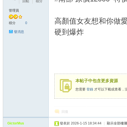
回帖
積分
管理員
高顏值女友想和你做愛
灣
積分
0
硬到爆炸
發消息
本
本帖子中包含更多資源
您需要
登錄
才可以下載或查看，
回復
GictorMus
發表於 2026-1-15 18:34:44
|
顯示全部樓