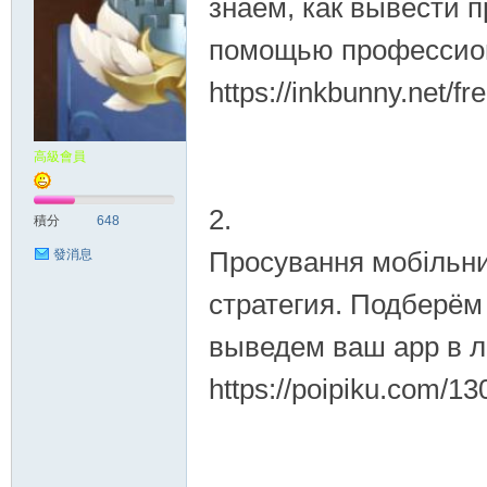
знаем, как вывести 
помощью профессион
https://inkbunny.net/f
高級會員
2.
積分
648
Просування мобільних
發消息
стратегия. Подберём
выведем ваш app в л
https://poipiku.com/1