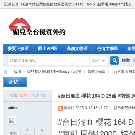
設為首頁
收藏本站台灣頂級媚兒外送茶坊Gleezy：av76
點擊用Telegram對話
優質正妹區
爵士VIP區
高價尤物區
色情文學區
暗
熱搜:
帖子
搜
論壇
媚兒茶坊招牌好康+Gleezy：av76
高價尤物區
#台日混血 櫻花 1
索
#台日混血 櫻花 164 D 25歲 #南部 原
查看:
1450
|
回復:
10
台
»
›
›
›
admin
發表於 2025-3-13 15:41:17
|
顯示全部樓
#台日混血 櫻花 164 D
0
0
#南部 原價12000 特價
主題