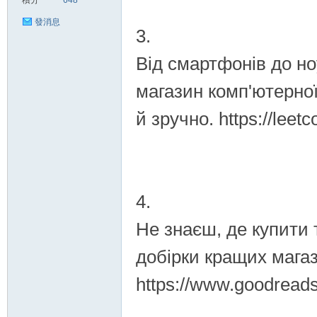
積分
648
發消息
3.
Від смартфонів до но
магазин комп'ютерної
й зручно. https://lee
4.
Не знаєш, де купити 
добірки кращих магази
https://www.goodread