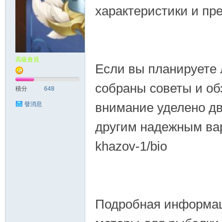
характеристики и пре
高級會員
Если вы планируете 
собраны советы и о
積分
648
внимание уделено дв
發消息
другим надежным вари
khazov-1/bio
Подробная информаци