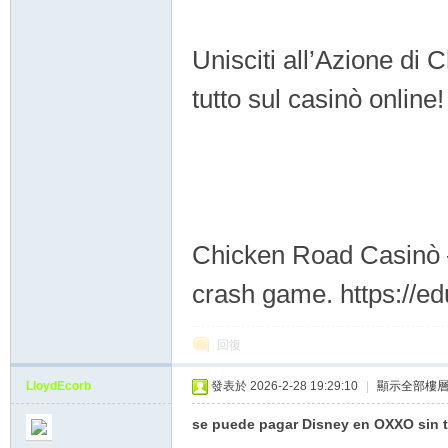
Unisciti all’Azione di
tutto sul casinò onlin
Chicken Road Casinò – 
crash game. https://e
回復
LloydEcorb
發表於 2026-2-28 19:29:10
|
顯示全部樓
se puede pagar Disney en OXXO sin ta