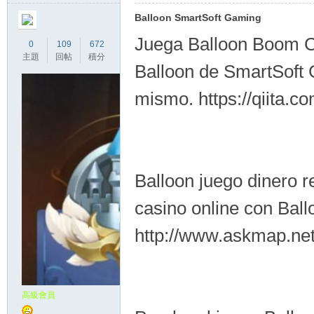
Balloon SmartSoft Gaming
土
Juega Balloon Boom Ca
0
109
672
主題
回帖
積分
Balloon de SmartSoft
mismo. https://qiita.c
媚
Balloon juego dinero re
casino online con Bal
http://www.askmap.net
高級會員
兒