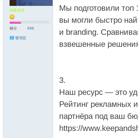
Мы подготовили топ 
高級會員
вы могли быстро найт
積分
648
и branding. Сравнив
發消息
взвешенные решения. 
3.
Наш ресурс — это уд
Рейтинг рекламных и
партнёра под ваш бю
https://www.keepands