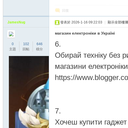
回復
JamesNug
發表於 2026-1-16 09:22:03
|
顯示全部樓
магазин електроніки в Україні
外
6.
0
102
646
主題
回帖
積分
Обирай техніку без ри
магазини електроніки 
https://www.blogger.
送
7.
Хочеш купити гаджет