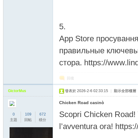
5.
App Store просування
правильные ключевы
стора. https://www.li
回復
GictorMus
發表於 2026-2-6 02:33:15
|
顯示全部樓層
Chicken Road casinò
Scopri Chicken Road! Tu
0
109
672
主題
回帖
積分
l’avventura ora! https