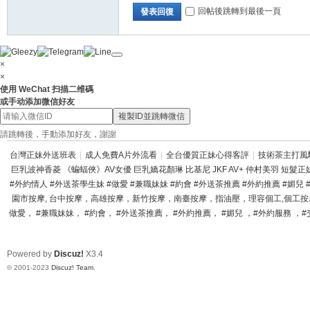
回帖後跳轉到最後一頁
發表回復
×
×
使用 WeChat 扫描二维碼
或手动添加微信好友
複製ID並跳轉微信
請跳轉後，手動添加好友，謝謝
台灣正妹外送班表
|
成人免費A片外流看
|
全台優質正妹心得客評
|
技術茶主打風
巨乳波神香菱 《蝙蝠俠》AV女優 巨乳嬌花顏琳 比基尼 JKF AV+ 仲村美羽 短髮正妹
#外約情人 #外送茶學生妹 #做愛 #兼職妹妹 #約會 #外送茶推薦 #外約推薦 #媚兒
園市按摩, 台中按摩，高雄按摩，新竹按摩，南臺按摩，指油壓，理容個工,個工按摩,
做愛， #兼職妹妹， #約會， #外送茶推薦， #外約推薦， #媚兒 ，#外約服務 ，#交
Powered by
Discuz!
X3.4
© 2001-2023
Discuz! Team
.