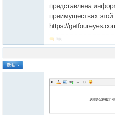
представлена информ
преимуществах этой
https://getfoureyes.co
回復
您需要登錄後才可