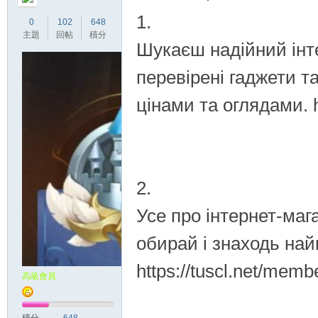
1.
0
102
648
主題
回帖
積分
Шукаєш надійний інте
перевірені гаджети т
цінами та оглядами. 
2.
Усе про інтернет-маг
обирай і знаходь най
https://tuscl.net/mem
高級會員