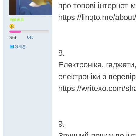
про топові інтернет-м
https://linqto.me/abou
高級會員
按
積分
646
發消息
8.
Електроніка, гаджети
електроніки з переві
https://writexo.com/s
摩
9.
Зручний пошук по інт