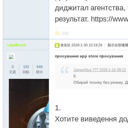
диджитал агентства,
результат. https://w
回復
LloydEcorb
發表於 2026-1-30 10:19:29
|
顯示全部樓
просування app store просування
0
102
648
JamesNug ??? 2026-1-16 09:22
主題
回帖
積分
6.
Обирай техніку без ризику. Ді
1.
Хотите виведення дод