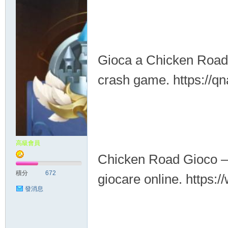
Gioca a Chicken Road O
crash game. https://q
高級會員
Chicken Road Gioco – 
積分
672
giocare online. https
發消息