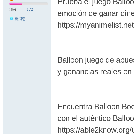
Prueba el juego Ballo
積分
672
emoción de ganar diner
發消息
https://myanimelist.net
優
Balloon juego de apue
y ganancias reales en u
Encuentra Balloon Boo
質
con el auténtico Ballo
https://able2know.org/