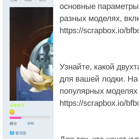
основные параметры 
разных моделях, вкл
https://scrapbox.io/bf
Узнайте, какой двух
для вашей лодки. На
популярных моделях 
https://scrapbox.io/bf
高級會員
積分
646
發消息