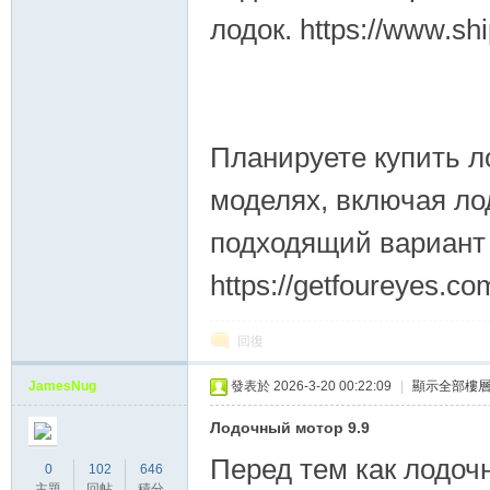
лодок. https://www.sh
Планируете купить 
моделях, включая ло
подходящий вариант 
https://getfoureyes.co
回復
JamesNug
發表於 2026-3-20 00:22:09
|
顯示全部樓
Лодочный мотор 9.9
Перед тем как лодоч
0
102
646
主題
回帖
積分