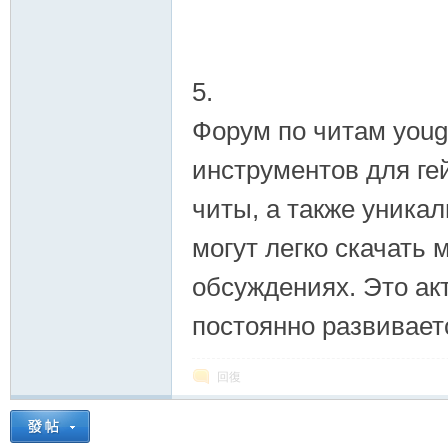
5.
Форум по читам youg
инструментов для ге
читы, а также уника
могут легко скачать 
обсуждениях. Это ак
постоянно развивается
回復