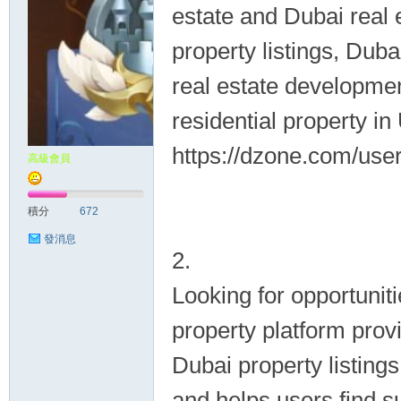
estate and Dubai real
property listings, Duba
real estate development
residential property i
https://dzone.com/use
高級會員
積分
672
發消息
2.
Looking for opportunit
property platform prov
Dubai property listings.
and helps users find su