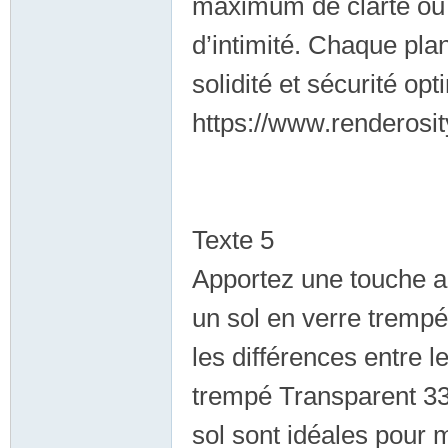
maximum de clarté ou 
d’intimité. Chaque pla
solidité et sécurité opt
按
https://www.renderosi
Texte 5
Apportez une touche ar
摩
un sol en verre tremp
les différences entre 
trempé Transparent 33
sol sont idéales pour 