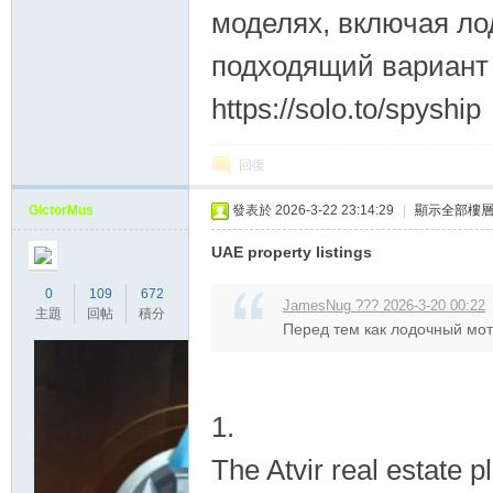
моделях, включая ло
подходящий вариант 
https://solo.to/spyship
回復
GictorMus
發表於 2026-3-22 23:14:29
|
顯示全部樓
UAE property listings
0
109
672
JamesNug ??? 2026-3-20 00:22
主題
回帖
積分
Перед тем как лодочный мотор
1.
The Atvir real estate 