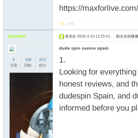
https://maxforlive.com
商
回復
GictorMus
發表於 2026-3-10 12:55:41
|
顯示全部樓
dude spin casino spain
1.
0
109
672
主題
回帖
積分
Looking for everything
家
honest reviews, and th
dudespin Spain, and d
informed before you p