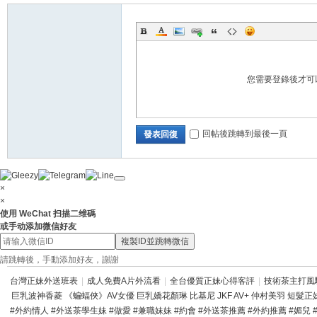
您需要登錄後才可
回帖後跳轉到最後一頁
發表回復
×
×
使用 WeChat 扫描二维碼
或手动添加微信好友
複製ID並跳轉微信
請跳轉後，手動添加好友，謝謝
台灣正妹外送班表
|
成人免費A片外流看
|
全台優質正妹心得客評
|
技術茶主打風
巨乳波神香菱 《蝙蝠俠》AV女優 巨乳嬌花顏琳 比基尼 JKF AV+ 仲村美羽 短髮正妹
#外約情人 #外送茶學生妹 #做愛 #兼職妹妹 #約會 #外送茶推薦 #外約推薦 #媚兒