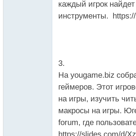
каждый игрок найдет
инструменты. https:/
3.
На yougame.biz собр
геймеров. Этот игро
на игры, изучить чит
макросы на игры. Юг
forum, где пользова
https://slides.com/