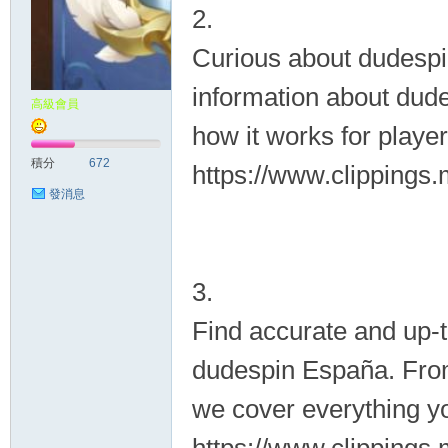
2.
Curious about dudespi
information about dude
高級會員
how it works for player
積分
672
https://www.clippings
發消息
3.
Find accurate and up-t
dudespin España. From
we cover everything y