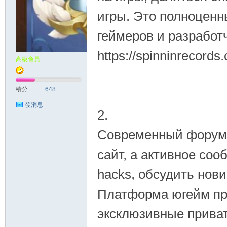
игры. Это полноценн
геймеров и разработ
https://spinninrecords
高級會員
積分
648
發消息
2.
Современный форум п
сайт, а активное соо
hacks, обсудить нови
Платформа югейм пре
эксклюзивные приват