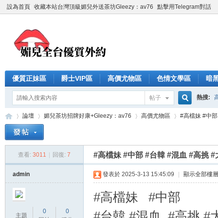
設為首頁
收藏本站台灣頂級媚兒外送茶坊Gleezy：av76
點擊用Telegram對話
優質正妹區
爵士VIP區
高價尤物區
色情文學區
暗
熱搜:
帖子
搜
論壇
媚兒茶坊招牌好康+Gleezy：av76
高價尤物區
#高檔妹 #中部 
索
#高檔妹 #中部 #台韓 #混血 #高挑 
查看:
3011
|
回復:
7
台
»
›
›
›
admin
發表於 2025-3-13 15:45:09
|
顯示全部樓
#高檔妹 #中部
0
0
#台韓 #混血 #高挑 #
主題