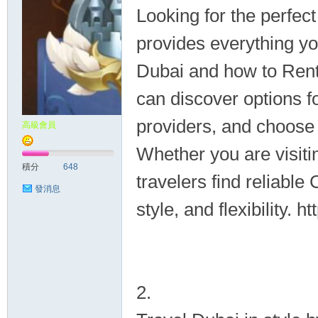
Looking for the perfect
provides everything y
Dubai and how to Rent 
can discover options f
providers, and choose 
高級會員
Whether you are visitin
積分
648
travelers find reliable
發消息
style, and flexibility.
2.