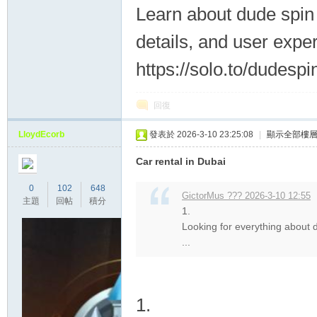
Learn about dude spin 
details, and user expe
https://solo.to/dudespi
回復
LloydEcorb
發表於 2026-3-10 23:25:08
|
顯示全部樓
Car rental in Dubai
0
102
648
GictorMus ??? 2026-3-10 12:55
主題
回帖
積分
1.
Looking for everything about d
...
1.