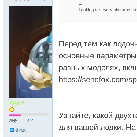
1.
Looking for everything about d
...
Перед тем как лодоч
основные параметры 
разных моделях, вкл
https://sendfox.com/s
高級會員
Узнайте, какой двух
積分
646
для вашей лодки. На
發消息