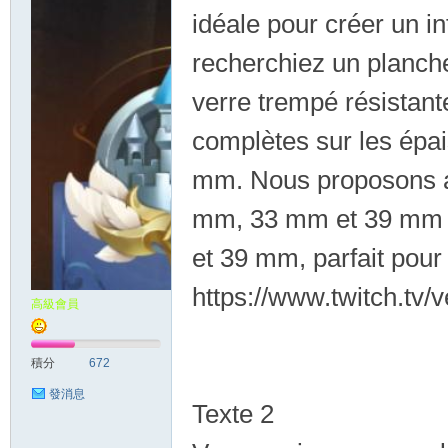
idéale pour créer un i
土
recherchiez un planche
verre trempé résistant
complètes sur les épa
mm. Nous proposons a
mm, 33 mm et 39 mm 
媚
et 39 mm, parfait pour 
https://www.twitch.tv/
高級會員
積分
672
發消息
Texte 2
兒