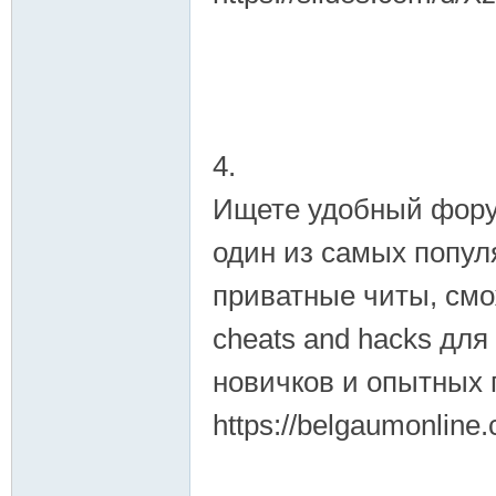
4.
Ищете удобный фору
один из самых попул
приватные читы, смо
cheats and hacks дл
новичков и опытных 
https://belgaumonline