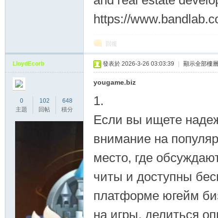
and real estate develo
https://www.bandlab.c
回復
LloydEcorb
發表於 2026-3-26 03:03:39
|
顯示全部樓
yougame.biz
1.
0
102
648
主題
回帖
積分
Если вы ищете надеж
внимание на популяр
место, где обсуждаю
читы и доступны бес
платформе югейм биз
на игры, делиться о