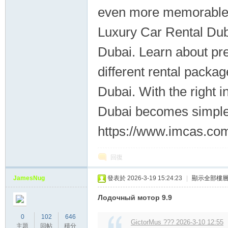
even more memorable. 
Luxury Car Rental Dub
Dubai. Learn about pr
different rental packag
Dubai. With the right i
Dubai becomes simple 
https://www.imcas.com/
回復
JamesNug
發表於 2026-3-19 15:24:23
|
顯示全部樓
Лодочный мотор 9.9
0
102
646
GictorMus ??? 2026-3-10 12:55
主題
回帖
積分