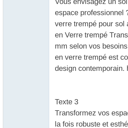
Vous envisagez un sol
espace professionnel ?
verre trempé pour sol 
en Verre trempé Tran
mm selon vos besoins e
優
en verre trempé est co
design contemporain. h
Texte 3
質
Transformez vos espac
la fois robuste et esth