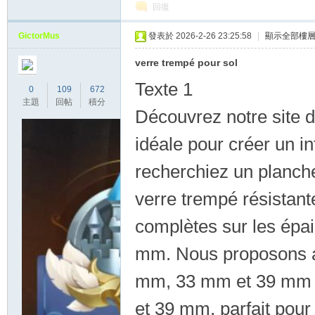
回復
GictorMus
發表於 2026-2-26 23:25:58
|
顯示全部樓
verre trempé pour sol
Texte 1
0
109
672
主題
回帖
積分
Découvrez notre site d
idéale pour créer un i
recherchiez un planche
verre trempé résistant
complètes sur les épa
mm. Nous proposons a
mm, 33 mm et 39 mm 
et 39 mm, parfait pour 