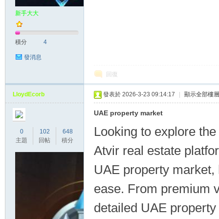
新手大大
積分
4
發消息
回復
LloydEcorb
發表於 2026-3-23 09:14:17
|
顯示全部樓
UAE property market
Looking to explore th
0
102
648
主題
回帖
積分
Atvir real estate plat
UAE property market, h
ease. From premium vil
detailed UAE property 