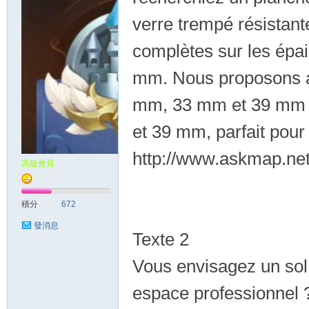
verre trempé résistant
complètes sur les épa
mm. Nous proposons a
mm, 33 mm et 39 mm 
優
et 39 mm, parfait pour 
http://www.askmap.net
高級會員
積分
672
發消息
Texte 2
Vous envisagez un sol
質
espace professionnel ?