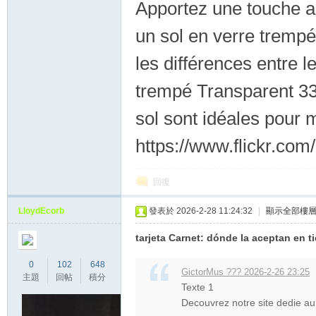
Apportez une touche ar
un sol en verre tremp
les différences entre 
trempé Transparent 33
sol sont idéales pour 
https://www.flickr.c
回復
LloydEcorb
發表於 2026-2-28 11:24:32
|
顯示全部樓
tarjeta Carnet: dónde la aceptan en 
0
102
648
GictorMus ??? 2026-2-26 23:25
主題
回帖
積分
Texte 1
Decouvrez notre site dedie au 