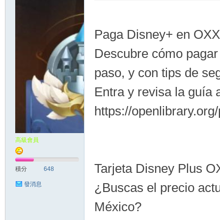
Paga Disney+ en OXXO
Descubre cómo pagar 
paso, y con tips de se
Entra y revisa la guía
https://openlibrary.org
高級會員
Tarjeta Disney Plus O
積分
648
¿Buscas el precio act
發消息
México?