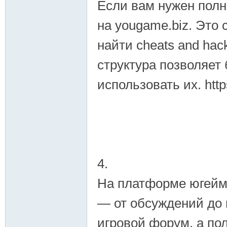
Если вам нужен полн
на yougame.biz. Это
найти cheats and hac
структура позволяет 
использовать их. htt
4.
На платформе югейм
— от обсуждений до 
игровой форум, а по