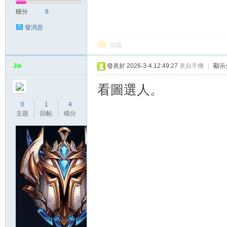
積分
8
發消息
回復
Jie
發表於 2026-3-4 12:49:27
來自手機
|
顯示
看圖選人。
0
1
4
主題
回帖
積分