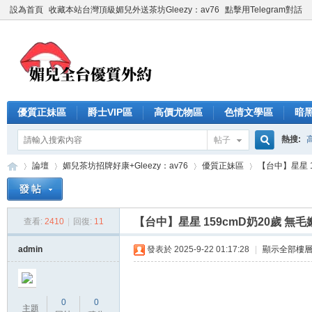
設為首頁
收藏本站台灣頂級媚兒外送茶坊Gleezy：av76
點擊用Telegram對話
優質正妹區
爵士VIP區
高價尤物區
色情文學區
暗
熱搜:
帖子
搜
論壇
媚兒茶坊招牌好康+Gleezy：av76
優質正妹區
【台中】星星 1
索
【台中】星星 159cmD奶20歲 無
查看:
2410
|
回復:
11
台
»
›
›
›
admin
發表於 2025-9-22 01:17:28
|
顯示全部樓
0
0
主題