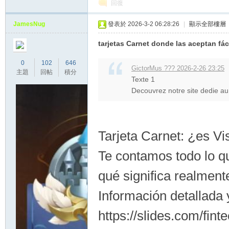
回復
JamesNug
發表於 2026-3-2 06:28:26
|
顯示全部樓層
tarjetas Carnet donde las aceptan fá
0
102
646
GictorMus ??? 2026-2-26 23:25
主題
回帖
積分
Texte 1
Decouvrez notre site dedie au 
Tarjeta Carnet: ¿es V
Te contamos todo lo q
qué significa realment
Información detallada y
https://slides.com/fin