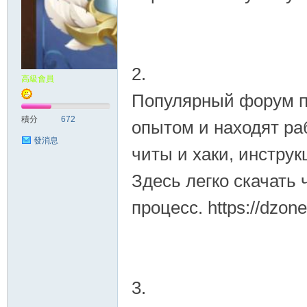
2.
高級會員
Популярный форум по
積分
672
опытом и находят ра
發消息
читы и хаки, инстру
Здесь легко скачать
процесс. https://dzo
3.