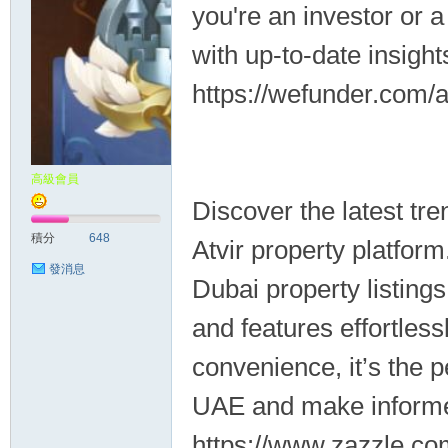
you're an investor or 
with up-to-date insight
https://wefunder.com/
高級會員
Discover the latest tre
積分
648
Atvir property platfor
發消息
Dubai property listings
and features effortles
convenience, it’s the p
UAE and make informe
https://www.zazzle.