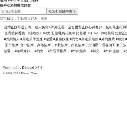
使用 WeChat 扫描二维碼
或手动添加微信好友
複製ID並跳轉微信
請跳轉後，手動添加好友，謝謝
台灣正妹外送班表
|
成人免費A片外流看
|
全台優質正妹心得客評
|
技術茶主打風
巨乳波神香菱 《蝙蝠俠》AV女優 巨乳嬌花顏琳 比基尼 JKF AV+ 仲村美羽 短髮正妹
#外約情人 #外送茶學生妹 #做愛 #兼職妹妹 #約會 #外送茶推薦 #外約推薦 #媚兒
園市按摩, 台中按摩，高雄按摩，新竹按摩，南臺按摩，指油壓，理容個工,個工按摩,
做愛， #兼職妹妹， #約會， #外送茶推薦， #外約推薦， #媚兒 ，#外約服務 ，#交
Powered by
Discuz!
X3.4
© 2001-2023
Discuz! Team
.