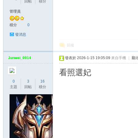
回帖
積分
管理員
灣
積分
0
發消息
回復
Junwei_0914
發表於 2026-1-15 19:05:09
來自手機
|
顯
看照選妃
0
3
16
本
主題
回帖
積分