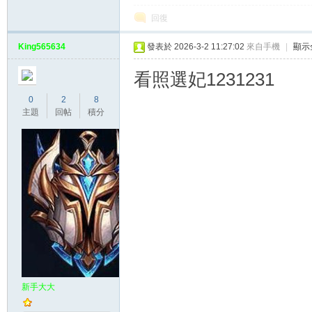
回復
King565634
發表於 2026-3-2 11:27:02
來自手機
|
顯示
看照選妃1231231
0
2
8
主題
回帖
積分
新手大大