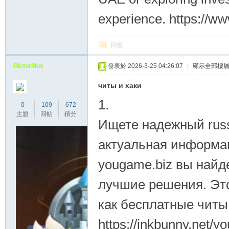
experience. https://w
回復
GictorMus
發表於 2026-3-25 04:26:07
|
顯示全部樓
читы и хаки
1.
0
109
672
主題
回帖
積分
Ищете надежный russi
актуальная информац
yougame.biz вы найд
лучшие решения. Это
как бесплатные читы,
https://inkbunny.net/