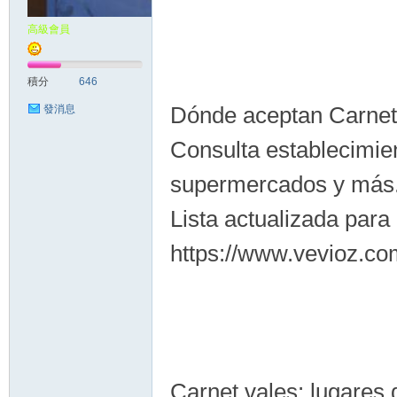
高級會員
積分
646
Dónde aceptan Carnet 
發消息
Consulta establecimien
supermercados y más
Lista actualizada para
https://www.vevioz.co
Carnet vales: lugares