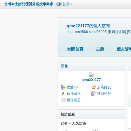
台灣本土媚兒優質外送按摩商家
返回首頁
qmo221177的個人空間
https://me566.com/?6095
[收藏]
[複製]
[R
空間首頁
主題
個人資
頭像
qmo221177
收聽TA
加為好友
給我留言
打個招呼
發送消息
統計信息
已有
--
人來訪過